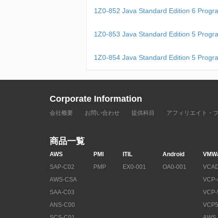
1Z0-852 Java Standard Edition 6 Pro
1Z0-853 Java Standard Edition 5 Pro
1Z0-854 Java Standard Edition 5 Pro
Corporate Information
会社概要
お問い合わせ
提供科目
アフィリエイト・
商品一覧
AWS
PMI
ITIL
Android
VMW
SAP-C02
PMP
EX0-001
OA0-001
VCAD
AWS-CSA
VCP-
SAA-C03
VCP-
ANS-C00
VCP5
SCS-C01
AWS