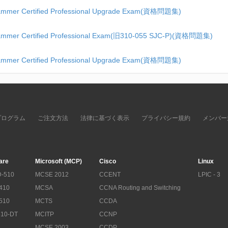
grammer Certified Professional Upgrade Exam(資格問題集)
grammer Certified Professional Exam(旧310-055 SJC-P)(資格問題集)
grammer Certified Professional Upgrade Exam(資格問題集)
プログラム
ご注文方法
法律に基づく表示
プライバシー規約
メンバー
are
Microsoft (MCP)
Cisco
Linux
-510
MCSE 2012
CCENT
LPIC - 3
410
MCSA
CCNA Routing and Switching
510
MCTS
CCDA
10-DT
MCITP
CCNP
MCSE 2003
CCDP