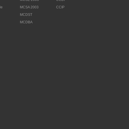
le
MCSA 2003
CCIP
MCDST
MCDBA