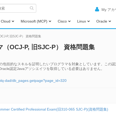
My ア
Cloud
Microsoft (MCP)
Cisco
Linux
Oracle
CJ-P, 旧SJC-P） 資格問題集
マ（OCJ-P, 旧SJC-P） 資格問題集
言語の包括的なスキルを証明したいプログラマを対象としています。この認
acle認定Javaアソシエイツを取得している必要はありません。
d-plq-dad/db_pages.getpage?page_id=320
grammer Certified Professional Exam(旧310-065 SJC-P)(資格問題集)