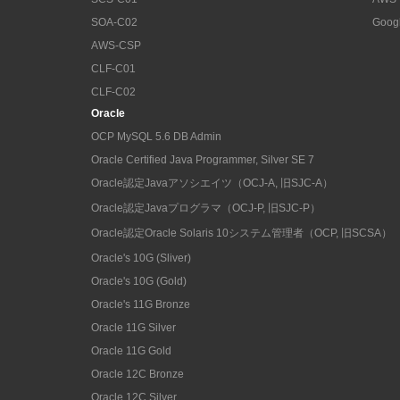
SOA-C02
Goog
AWS-CSP
CLF-C01
CLF-C02
Oracle
OCP MySQL 5.6 DB Admin
Oracle Certified Java Programmer, Silver SE 7
Oracle認定Javaアソシエイツ（OCJ-A, 旧SJC-A）
Oracle認定Javaプログラマ（OCJ-P, 旧SJC-P）
Oracle認定Oracle Solaris 10システム管理者（OCP, 旧SCSA）
Oracle's 10G (Sliver)
Oracle's 10G (Gold)
Oracle's 11G Bronze
Oracle 11G Silver
Oracle 11G Gold
Oracle 12C Bronze
Oracle 12C Silver