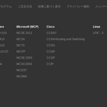
プログラム
ご注文方法
法律に基づく表示
プライバシー規約
メンバー
are
Microsoft (MCP)
Cisco
Linux
-510
MCSE 2012
CCENT
LPIC - 3
410
MCSA
CCNA Routing and Switching
510
MCTS
CCDA
10-DT
MCITP
CCNP
MCSE 2003
CCDP
le
MCSA 2003
CCIP
MCDST
MCDBA