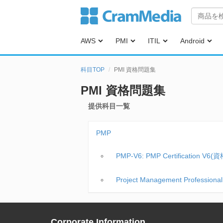
AWS
PMI
ITIL
Android
科目TOP
PMI 資格問題集
PMI 資格問題集
提供科目一覧
PMP
PMP-V6: PMP Certification V
Project Management Professi
Corporate Information