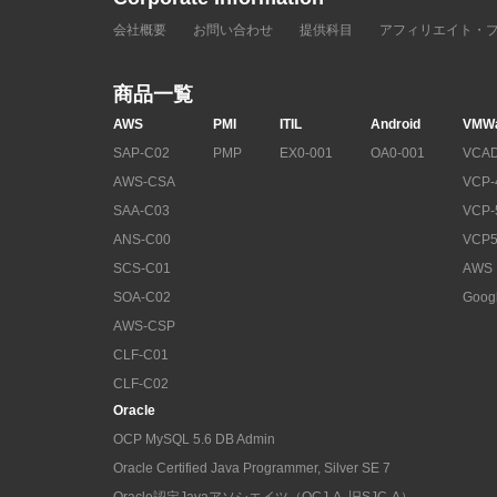
会社概要
お問い合わせ
提供科目
アフィリエイト・
商品一覧
AWS
PMI
ITIL
Android
VMW
SAP-C02
PMP
EX0-001
OA0-001
VCAD
AWS-CSA
VCP-
SAA-C03
VCP-
ANS-C00
VCP5
SCS-C01
AWS
SOA-C02
Goog
AWS-CSP
CLF-C01
CLF-C02
Oracle
OCP MySQL 5.6 DB Admin
Oracle Certified Java Programmer, Silver SE 7