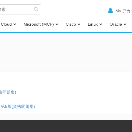
My ア
Cloud
Microsoft (MCP)
Cisco
Linux
Oracle
6(資格問題集)
onal 第5版(資格問題集)