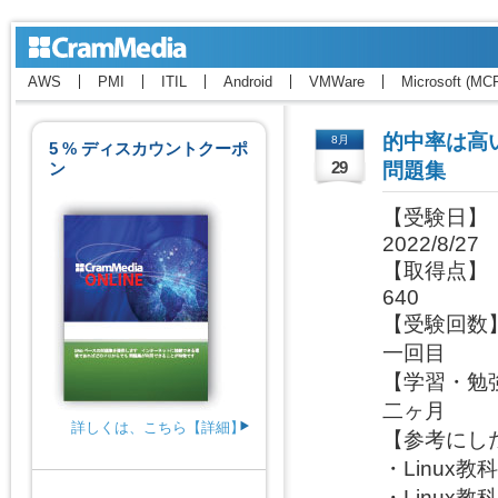
AWS
PMI
ITIL
Android
VMWare
Microsoft (MC
的中率は高
8月
5 % ディスカウントクーポ
ン
29
問題集
【受験日】

2022/8/27

【取得点】

640

【受験回数】
一回目

【学習・勉強
二ヶ月

詳しくは、こちら【詳細】
【参考にした
・Linux教科書
・Linux教