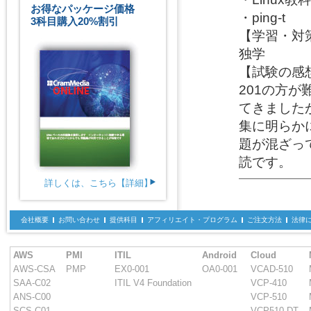
お得なパッケージ価格
・ping-t

3科目購入20%割引
【学習・対策
独学

【試験の感想
201の方
てきました
集に明らか
題が混ざっ
読です。
詳しくは、こちら【詳細】
会社概要
お問い合わせ
提供科目
アフィリエイト・プログラム
ご注文方法
法律
AWS
PMI
ITIL
Android
Cloud
AWS-CSA
PMP
EX0-001
OA0-001
VCAD-510
SAA-C02
ITIL V4 Foundation
VCP-410
ANS-C00
VCP-510
SCS-C01
VCP510-DT