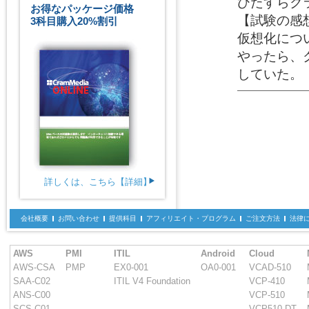
ひたすらク
お得なパッケージ価格
【試験の感想
3科目購入20%割引
仮想化につ
やったら、
していた。
詳しくは、こちら【詳細】
会社概要
お問い合わせ
提供科目
アフィリエイト・プログラム
ご注文方法
法律
AWS
PMI
ITIL
Android
Cloud
AWS-CSA
PMP
EX0-001
OA0-001
VCAD-510
SAA-C02
ITIL V4 Foundation
VCP-410
ANS-C00
VCP-510
SCS-C01
VCP510-DT