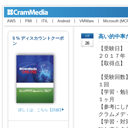
AWS
PMI
ITIL
Android
VMWare
Microsoft (MC
高い的中率
2月
5 % ディスカウントクーポ
ン
26
【受験日】

２０１７年

【取得点】

【受験回数】
１回

【学習・勉強
１ヶ月

【参考にした
詳しくは、こちら【詳細】
クラムメディ
【学習・対策