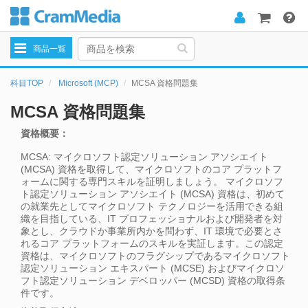
Toggle
商品一覧
navigation
科目TOP
Microsoft (MCP)
MCSA 資格問題集
MCSA 資格問題集
資格概要：
MCSA: マイクロソフト認定ソリューション アソシエイト
(MCSA) 資格を取得して、マイクロソフトのコア プラットフ
ォームに関する専門スキルを証明しましょう。 マイクロソフ
ト認定ソリューション アソシエイト (MCSA) 資格は、初めて
の就業先としてマイクロソフト テクノロジーを活用できる組
織を目指している、IT プロフェッショナルおよび開発者を対
象とし、クラウドか事業所内かを問わず、IT 環境で必要とさ
れるコア プラットフォームのスキルを実証します。この認定
資格は、マイクロソフトのフラグシップであるマイクロソフト
認定ソリューション エキスパート (MCSE) およびマイクロソ
フト認定ソリューション デベロッパー (MCSD) 資格の取得条
件です。