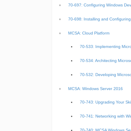
70-697: Configuring Windows 
70-698: Installing and Config
MCSA: Cloud Platform
70-533: Implementing Micr
70-534: Architecting Micr
70-532: Developing Micro
MCSA: Windows Server 2016
70-743: Upgrading Your 
70-741: Networking wit
70-740: MCSA Windows 