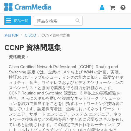
Toggle
商品一覧
navigation
科目TOP
CISCO
CCNP 資格問題集
CCNP 資格問題集
資格概要：
Cisco Certified Network Professional（CCNP）Routing and
Switching 認定では、企業の LAN および WAN の計画、実装、
検証およびトラブルシューティングの能力に加え、高度なセキ
ュリティ、音声、ワイヤレスおよびビデオのソリューションの
スペシャリストと協同で業務を行う能力が評価されます。
CCNP Routing and Switching 認定は、3 年以上の実務経験を
持ち、さらにスキルを磨いて複雑なネットワーク ソリューシ
ョンを独力で担当することを目指すネットワーキング技術者に
適しています。認定保有者は、企業においてネットワーク エ
ンジニア、サポート エンジニア、システム エンジニア、ネッ
トワーク技術者などの職務を果たすために必要なスキルを有し
ていると証明されます。この認定で扱われるルーティング プ
ロトコルおよびスイッチング プロトコルの知識やスキルは、