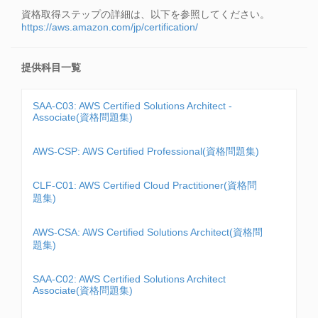
資格取得ステップの詳細は、以下を参照してください。
https://aws.amazon.com/jp/certification/
提供科目一覧
SAA-C03: AWS Certified Solutions Architect -
Associate(資格問題集)
AWS-CSP: AWS Certified Professional(資格問題集)
CLF-C01: AWS Certified Cloud Practitioner(資格問
題集)
AWS-CSA: AWS Certified Solutions Architect(資格問
題集)
SAA-C02: AWS Certified Solutions Architect
Associate(資格問題集)