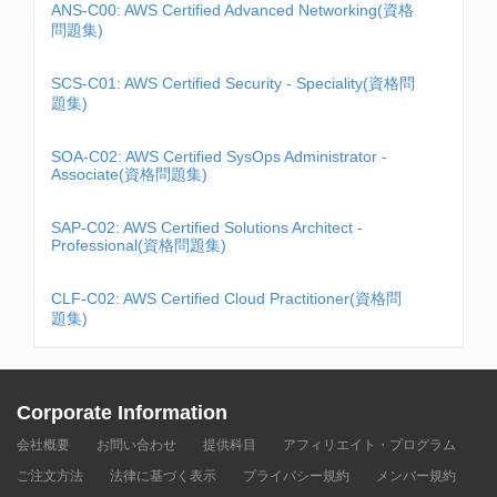
ANS-C00: AWS Certified Advanced Networking(資格
問題集)
SCS-C01: AWS Certified Security - Speciality(資格問
題集)
SOA-C02: AWS Certified SysOps Administrator -
Associate(資格問題集)
SAP-C02: AWS Certified Solutions Architect -
Professional(資格問題集)
CLF-C02: AWS Certified Cloud Practitioner(資格問
題集)
Corporate Information
会社概要
お問い合わせ
提供科目
アフィリエイト・プログラム
ご注文方法
法律に基づく表示
プライバシー規約
メンバー規約