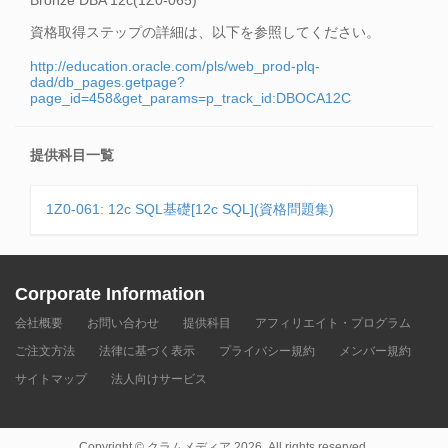
Bronze DBA 12c(1Z0-065)
資格取得ステップの詳細は、以下を参照してください。
http://education.oracle.com/pls/web_prod-plq-
dad/db_pages.getpage?
page_id=458&get_params=p_track_id:DBOCA12C
提供科目一覧
1Z0-061: 12c SQL基礎[12c SQL](資格問題集)
Corporate Information
会社概要
お問い合わせ
提供科目
アフィリエイト・プログラム
ご注文方法
法律に基づく表示
プライバシー規約
メンバー規約
サイトマップ
法人向けサービス
Copyright © クラムメディア 2026. All rights reserved.