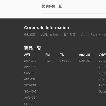
提供科目一覧
Corporate Information
会社概要
お問い合わせ
提供科目
アフィリエイト・
商品一覧
AWS
PMI
ITIL
Android
VMW
SAP-C02
PMP
EX0-001
OA0-001
VCAD
AWS-CSA
VCP-
SAA-C03
VCP-
ANS-C00
VCP5
SCS-C01
AWS
SOA-C02
Goog
AWS-CSP
CLF-C01