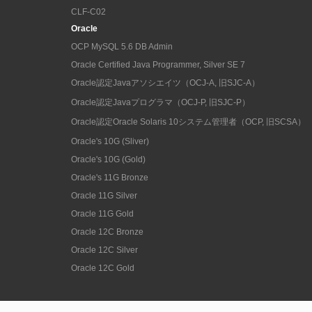
CLF-C02
Oracle
OCP MySQL 5.6 DB Admin
Oracle Certified Java Programmer, Silver SE 7
Oracle認定Javaアソシエイツ（OCJ-A, 旧SJC-A）
Oracle認定Javaプログラマ（OCJ-P, 旧SJC-P）
Oracle認定Oracle Solaris 10システム管理者（OCP, 旧SCSA）
Oracle's 10G (Sliver)
Oracle's 10G (Gold)
Oracle's 11G Bronze
Oracle 11G Silver
Oracle 11G Gold
Oracle 12C Bronze
Oracle 12C Silver
Oracle 12C Gold