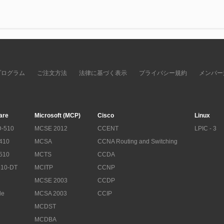
プログラム
ご注文方法
法律に基づく表示
プライバシー規約
メンバー
are
Microsoft (MCP)
Cisco
Linux
-510
MCSE 2012
CCENT
LPIC - 3
410
MCSA
CCNA Routing and Switching
510
MCTS
CCDA
10-DT
MCITP
CCNP
MCSE 2003
CCDP
le
MCSA 2003
CCIP
MCDST
MCDBA