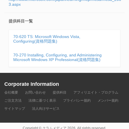
3.aspx
提供科目一覧
70-620 TS: Microsoft Windows Vista,
Configuring(資格問題集)
70-270 Installing, Configuring, and Administering
Microsoft Windows XP Professional(資格問題集)
Corporate Information
会社概要
お問い合わせ
提供科目
アフィリエイト・プログラム
ご注文方法
法律に基づく表示
プライバシー規約
メンバー規約
サイトマップ
法人向けサービス
Copyright © クラムメディア 2026. All rights reserved.