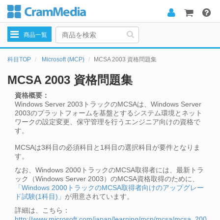
Toggle
商品一覧
navigation
科目TOP
Microsoft (MCP)
MCSA 2003 資格問題集
MCSA 2003 資格問題集
資格概要：
Windows Server 2003トラックのMCSAは、Windows Server
2003のプラットフォームを基盤とするシステム環境とネット
ワークの設定変更、保守管理を行うエンジニア向けの資格で
す。
MCSAは3科目の必須科目と1科目の選択科目が要件となりま
す。
なお、Windows 2000トラックのMCSA取得者には、最新トラ
ック（Windows Server 2003）のMCSA資格取得のために、
「Windows 2000トラックのMCSA取得者向けのアップグレー
ド試験(1科目)」
が用意されています。
詳細は、こちら：
http://www.microsoft.com/japan/learning/mcp/mcsa/mcsa_200