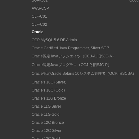
SOA-C02
Goog
AWS-CSP
CLF-C01
CLF-C02
Oracle
OCP MySQL 5.6 DB Admin
Oracle Certified Java Programmer, Silver SE 7
Oracle認定Javaアソシエイツ（OCJ-A, 旧SJC-A）
Oracle認定Javaプログラマ（OCJ-P, 旧SJC-P）
Oracle認定Oracle Solaris 10システム管理者（OCP, 旧SCSA）
Oracle's 10G (Sliver)
Oracle's 10G (Gold)
Oracle's 11G Bronze
Oracle 11G Silver
Oracle 11G Gold
Oracle 12C Bronze
Oracle 12C Silver
Oracle 12C Gold