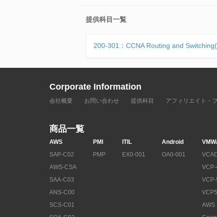
提供科目一覧
200-301：CCNA Routing and Switch
Corporate Information
会社概要
お問い合わせ
提供科目
アフィリエイト・
商品一覧
AWS
PMI
ITIL
Android
VMW
SAP-C02
PMP
EX0-001
OA0-001
VCAD
AWS-CSA
VCP-
SAA-C03
VCP-
ANS-C00
VCP5
SCS-C01
AWS