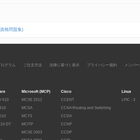
ing(資格問題集)
プログラム
ご注文方法
法律に基づく表示
プライバシー規約
メンバー
are
Microsoft (MCP)
Cisco
Linux
-510
MCSE 2012
CCENT
LPIC - 3
410
MCSA
CCNA Routing and Switching
510
MCTS
CCDA
10-DT
MCITP
CCNP
MCSE 2003
CCDP