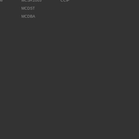
le
MCSA 2003
CCIP
MCDST
MCDBA