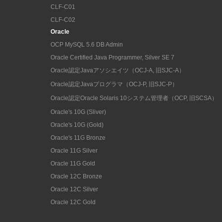
CLF-C01
CLF-C02
Oracle
OCP MySQL 5.6 DB Admin
Oracle Certified Java Programmer, Silver SE 7
Oracle認定Javaアソシエイツ（OCJ-A, 旧SJC-A）
Oracle認定Javaプログラマ（OCJ-P, 旧SJC-P）
Oracle認定Oracle Solaris 10システム管理者（OCP, 旧SCSA）
Oracle's 10G (Sliver)
Oracle's 10G (Gold)
Oracle's 11G Bronze
Oracle 11G Silver
Oracle 11G Gold
Oracle 12C Bronze
Oracle 12C Silver
Oracle 12C Gold