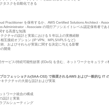
ークタスクを自動化できる
ctitioner を保有するか、AWS Certified Solutions Architect - Associa
 SysOps Administrator - Associate の現行アソシエイトレベル認定
に関する高度な知識
テクチャの設計と実装における 5 年以上の実務経験
続オプション (IP VPN、MPLS/VPLS など)
ク技術、およびそれらが実装に関する決定に与える影響
ルの開発
、経済的サービス/持続可能性妨害 (EDoS) を含む、ネットワークセキュ
ロフェッショナル(SAA-C02) で推奨されるAWS および一般的な IT
クアーキテクチャの大規な設計および実装
ネットワーク統合の構成
スの設計と実装
トラブルシューティング