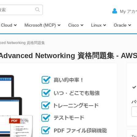
My ア
Cloud
Microsoft (MCP)
Cisco
Linux
Oracle
vanced Networking 資格問題集
ed Advanced Networking 資格問題集 - A
パ
Tr