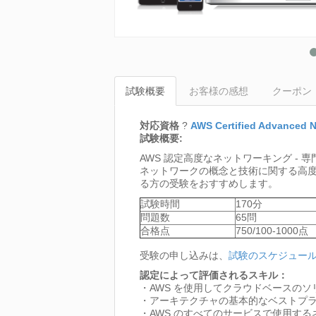
試験概要
お客様の感想
クーポン
対応資格
?
AWS Certified Advanced N
試験概要:
AWS 認定高度なネットワーキング - 
ネットワークの概念と技術に関する高度
る方の受験をおすすめします。
試験時間
170分
問題数
65問
合格点
750/100-1000点
受験の申し込みは、
試験のスケジュー
認定によって評価されるスキル：
・AWS を使用してクラウドベースの
・アーキテクチャの基本的なベストプラ
・AWS のすべてのサービスで使用す