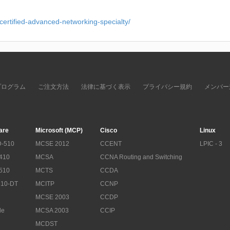
/certified-advanced-networking-specialty/
プログラム
ご注文方法
法律に基づく表示
プライバシー規約
メンバー
are
Microsoft (MCP)
Cisco
Linux
-510
MCSE 2012
CCENT
LPIC - 3
410
MCSA
CCNA Routing and Switching
510
MCTS
CCDA
10-DT
MCITP
CCNP
MCSE 2003
CCDP
le
MCSA 2003
CCIP
MCDST