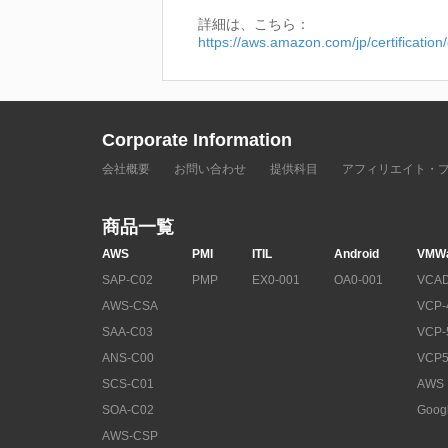
詳細は、こちら：
https://aws.amazon.com/jp/certification
Corporate Information
会社概要
お問い合わせ
提供科目
アフィリエイト・
商品一覧
AWS
PMI
ITIL
Android
VMW
SAP-C02
PMP
EX0-001
OA0-001
VCAD
AWS-CSA
VCP-
SAA-C03
VCP-
ANS-C00
VCP5
SCS-C01
AWS
SOA-C02
Goog
AWS-CSP