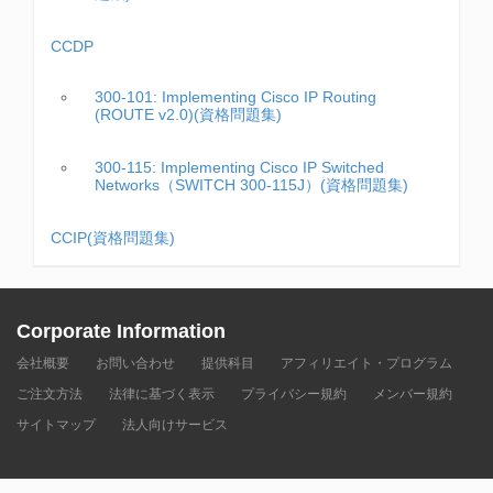
CCDP
300-101: Implementing Cisco IP Routing
(ROUTE v2.0)(資格問題集)
300-115: Implementing Cisco IP Switched
Networks（SWITCH 300-115J）(資格問題集)
CCIP(資格問題集)
Corporate Information
会社概要
お問い合わせ
提供科目
アフィリエイト・プログラム
ご注文方法
法律に基づく表示
プライバシー規約
メンバー規約
サイトマップ
法人向けサービス