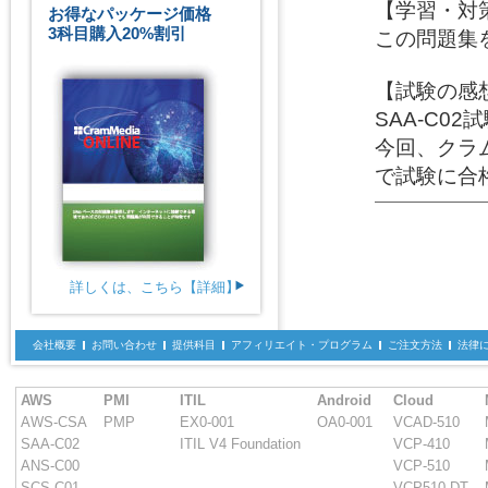
【学習・対策
お得なパッケージ価格
3科目購入20%割引
この問題集
【試験の感想
SAA-C
今回、クラ
で試験に合
詳しくは、こちら【詳細】
会社概要
お問い合わせ
提供科目
アフィリエイト・プログラム
ご注文方法
法律
AWS
PMI
ITIL
Android
Cloud
AWS-CSA
PMP
EX0-001
OA0-001
VCAD-510
SAA-C02
ITIL V4 Foundation
VCP-410
ANS-C00
VCP-510
SCS-C01
VCP510-DT