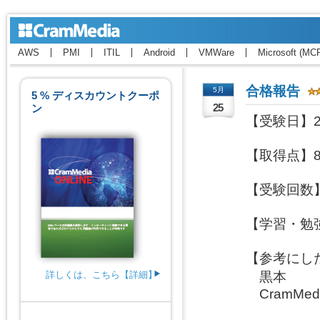
AWS
PMI
ITIL
Android
VMWare
Microsoft (MC
合格報告
5月
5 % ディスカウントクーポ
ン
25
【受験日】202
【取得点】84
【受験回数】
【学習・勉強
【参考にした
詳しくは、こちら【詳細】
　黒本

　CramMedi