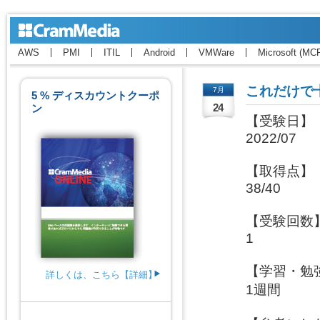
AWS
PMI
ITIL
Android
VMWare
Microsoft (MC
これだけで
7月
5 % ディスカウントクーポ
ン
24
【受験日】

2022/07

【取得点】

38/40

【受験回数】
1

【学習・勉強
詳しくは、こちら【詳細】
1週間
