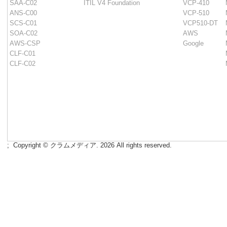
SAA-C02
ITIL V4 Foundation
VCP-410
ANS-C00
VCP-510
SCS-C01
VCP510-DT
SOA-C02
AWS
AWS-CSP
Google
CLF-C01
CLF-C02
;
Copyright © クラムメディア. 2026 All rights reserved.