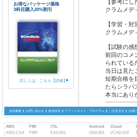
【参考にした
お得なパッケージ価格
クラムメディ
3科目購入20%割引
【学習・対策
クラムメデ
【試験の感想
前回のコメ
られている
当日は見た
短期合格を
詳しくは、こちら【詳細】
たらシラバ
本当にあり
会社概要
お問い合わせ
提供科目
アフィリエイト・プログラム
ご注文方法
法律
AWS
PMI
ITIL
Android
Cloud
AWS-CSA
PMP
EX0-001
OA0-001
VCAD-510