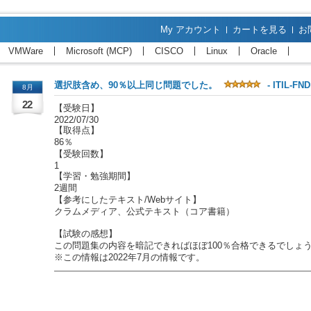
My アカウント
カートを見る
お
VMWare
Microsoft (MCP)
CISCO
Linux
Oracle
選択肢含め、90％以上同じ問題でした。
- ITIL-
8月
22
【受験日】

2022/07/30

【取得点】

86％

【受験回数】

1

【学習・勉強期間】

2週間

【参考にしたテキスト/Webサイト】

クラムメディア、公式テキスト（コア書籍）

【試験の感想】

この問題集の内容を暗記できればほぼ100％合格できるでしょう
※この情報は2022年7月の情報です。