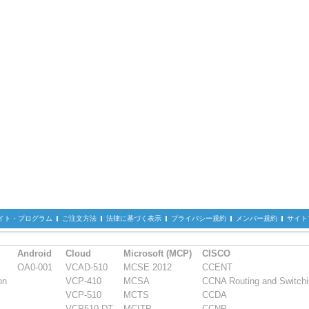
イト・プログラム
ご注文方法
法律に基づく表示
プライバシー規約
メンバー規約
サイト
Android
Cloud
Microsoft (MCP)
CISCO
OA0-001
VCAD-510
MCSE 2012
CCENT
on
VCP-410
MCSA
CCNA Routing and Switch
VCP-510
MCTS
CCDA
VCP510-DT
MCITP
CCNP