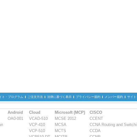
イト・プログラム
ご注文方法
法律に基づく表示
プライバシー規約
メンバー規約
サイト
Android
Cloud
Microsoft (MCP)
CISCO
OA0-001
VCAD-510
MCSE 2012
CCENT
on
VCP-410
MCSA
CCNA Routing and Switch
VCP-510
MCTS
CCDA
VCP510-DT
MCITP
CCNP