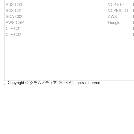
ANS-C00
VCP-510
SCS-C01
VCP510-DT
SOA-C02
AWS
AWS-CSP
Google
CLF-C01
CLF-C02
;
Copyright © クラムメディア. 2026 All rights reserved.