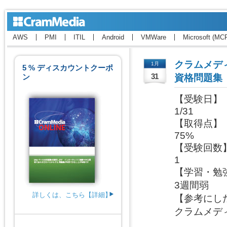
AWS
PMI
ITIL
Android
VMWare
Microsoft (MC
クラムメディ
1月
5 % ディスカウントクーポ
ン
31
資格問題集
【受験日】

1/31

【取得点】

75%

【受験回数】
1

【学習・勉強
3週間弱

詳しくは、こちら【詳細】
【参考にした
クラムメディ