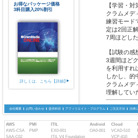
お得なパッケージ価格
【学習・対策
3科目購入20%割引
クラムメディ
練習モード
定は2回正解
7周ほどした
【試験の感想
3週間ほど
を利用すれ
しかし、的
詳しくは、こちら【詳細】
クラムメデ
理解してい
会社概要
お問い合わせ
提供科目
アフィリエイト・プログラム
ご注文方法
法律
AWS
PMI
ITIL
Android
Cloud
AWS-CSA
PMP
EX0-001
OA0-001
VCAD-510
SAA-C02
ITIL V4 Foundation
VCP-410