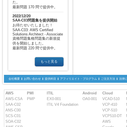
た。
最新問題 170 問で提供中。
2022/12/20
SAA-C03問題集を提供開始
お待たせいたしました！
SAA-C03: AWS Certified
Solutions Architect - Associate
資格問題集格問題集の新規提
供を開始しました。
最新問題 220 問で提供中。
もっと見る
会社概要
お問い合わせ
提供科目
アフィリエイト・プログラム
ご注文方法
法律
AWS
PMI
ITIL
Android
Cloud
AWS-CSA
PMP
EX0-001
OA0-001
VCAD-510
SAA-C02
ITIL V4 Foundation
VCP-410
ANS-C00
VCP-510
SCS-C01
VCP510-DT
SOA-C02
AWS