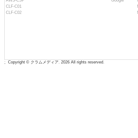
AWS-CSP
Google
CLF-C01
CLF-C02
;
Copyright © クラムメディア. 2026 All rights reserved.