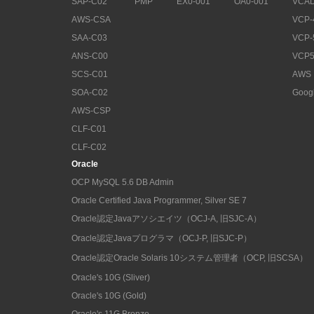
SAP-C02
PMP
EX0-001
OA0-001
VCAD
AWS-CSA
VCP-
SAA-C03
VCP-
ANS-C00
VCP5
SCS-C01
AWS
SOA-C02
Goog
AWS-CSP
CLF-C01
CLF-C02
Oracle
OCP MySQL 5.6 DB Admin
Oracle Certified Java Programmer, Silver SE 7
Oracle認定Javaアソシエイツ（OCJ-A, 旧SJC-A）
Oracle認定Javaプログラマ（OCJ-P, 旧SJC-P）
Oracle認定Oracle Solaris 10システム管理者（OCP, 旧SCSA）
Oracle's 10G (Sliver)
Oracle's 10G (Gold)
Oracle's 11G Bronze