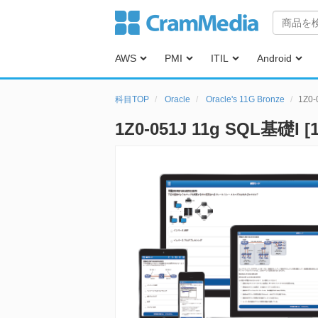
AWS
PMI
ITIL
Android
科目TOP
Oracle
Oracle's 11G Bronze
1Z0-
1Z0-051J 11g SQL基礎I 