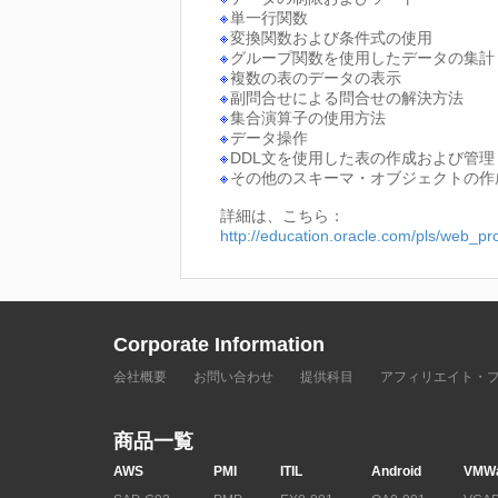
単一行関数
変換関数および条件式の使用
グループ関数を使用したデータの集計
複数の表のデータの表示
副問合せによる問合せの解決方法
集合演算子の使用方法
データ操作
DDL文を使用した表の作成および管理
その他のスキーマ・オブジェクトの作
詳細は、こちら：
http://education.oracle.com/pls/web
Corporate Information
会社概要
お問い合わせ
提供科目
アフィリエイト・
商品一覧
AWS
PMI
ITIL
Android
VMW