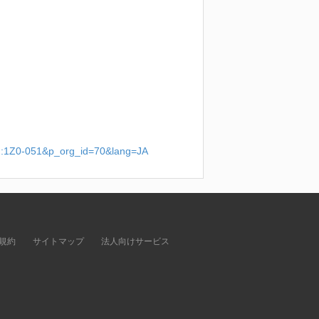
id:1Z0-051&p_org_id=70&lang=JA
規約
サイトマップ
法人向けサービス