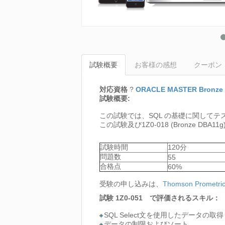
試験概要
お客様の感想
クーポン
対応資格
?
ORACLE MASTER Bronze O
試験概要:
この試験では、SQL の基礎に関してテ
この試験及び1Z0-018 (Bronze DBA1
試験時間
120分
問題数
55
合格点
60%
受験の申し込みは、
Thomson Prometri
試験 1Z0-051 で評価されるスキル：
SQL Select文を使用したデータの取得
データの制限およびソート