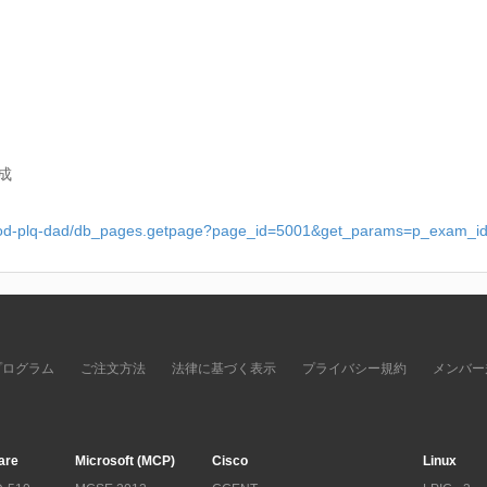
成
_prod-plq-dad/db_pages.getpage?page_id=5001&get_params=p_exam_
プログラム
ご注文方法
法律に基づく表示
プライバシー規約
メンバー
are
Microsoft (MCP)
Cisco
Linux