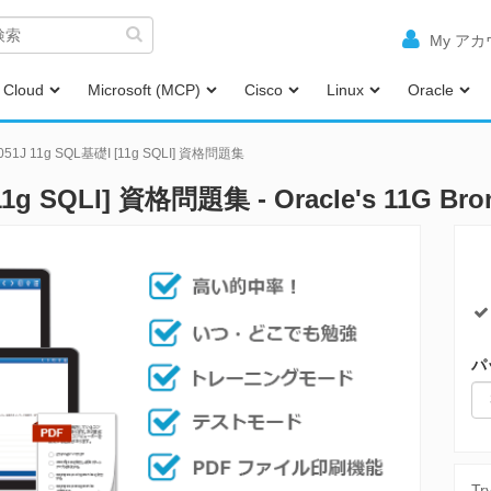
My ア
Cloud
Microsoft (MCP)
Cisco
Linux
Oracle
051J 11g SQL基礎I [11g SQLI] 資格問題集
[11g SQLI] 資格問題集 - Oracle's 11G B
パ
Tr