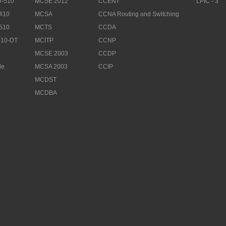
-510
MCSE 2012
CCENT
LPIC - 3
410
MCSA
CCNA Routing and Switching
510
MCTS
CCDA
10-DT
MCITP
CCNP
MCSE 2003
CCDP
le
MCSA 2003
CCIP
MCDST
MCDBA