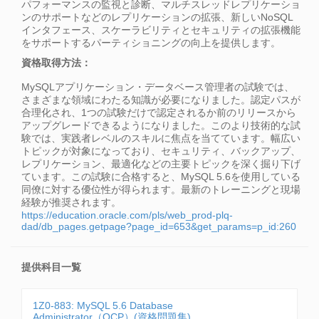
パフォーマンスの監視と診断、マルチスレッドレプリケーショ
ンのサポートなどのレプリケーションの拡張、新しいNoSQL
インタフェース、スケーラビリティとセキュリティの拡張機能
をサポートするパーティショニングの向上を提供します。
資格取得方法：
MySQLアプリケーション・データベース管理者の試験では、
さまざまな領域にわたる知識が必要になりました。認定パスが
合理化され、1つの試験だけで認定されるか前のリリースから
アップグレードできるようになりました。このより技術的な試
験では、実践者レベルのスキルに焦点を当てています。幅広い
トピックが対象になっており、セキュリティ、バックアップ、
レプリケーション、最適化などの主要トピックを深く掘り下げ
ています。この試験に合格すると、MySQL 5.6を使用している
同僚に対する優位性が得られます。最新のトレーニングと現場
経験が推奨されます。
https://education.oracle.com/pls/web_prod-plq-
dad/db_pages.getpage?page_id=653&get_params=p_id:260
提供科目一覧
1Z0-883: MySQL 5.6 Database
Administrator（OCP）(資格問題集)