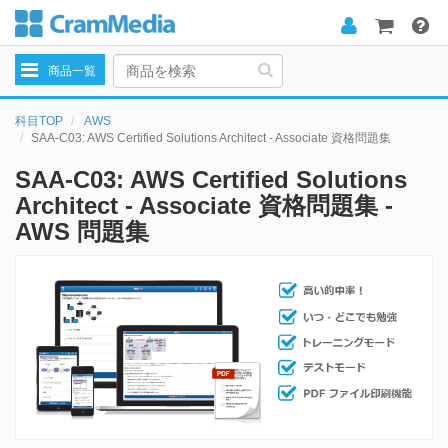
Toggle
商品一覧
navigation
科目TOP
AWS
SAA-C03: AWS Certified Solutions Architect - Associate 資格問題集
SAA-C03: AWS Certified Solutions
Architect - Associate 資格問題集 -
AWS 問題集