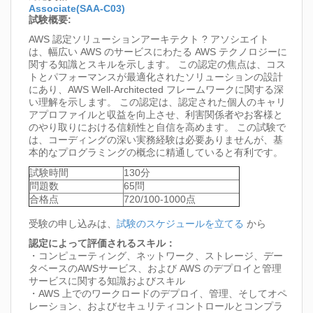
Associate(SAA-C03)
試験概要:
AWS 認定ソリューションアーキテクト ? アソシエイト
は、幅広い AWS のサービスにわたる AWS テクノロジーに
関する知識とスキルを示します。 この認定の焦点は、コス
トとパフォーマンスが最適化されたソリューションの設計
にあり、AWS Well-Architected フレームワークに関する深
い理解を示します。 この認定は、認定された個人のキャリ
アプロファイルと収益を向上させ、利害関係者やお客様と
のやり取りにおける信頼性と自信を高めます。 この試験で
は、コーディングの深い実務経験は必要ありませんが、基
本的なプログラミングの概念に精通していると有利です。
試験時間
130分
問題数
65問
合格点
720/100-1000点
受験の申し込みは、
試験のスケジュールを立てる
から
認定によって評価されるスキル：
・コンピューティング、ネットワーク、ストレージ、デー
タベースのAWSサービス、および AWS のデプロイと管理
サービスに関する知識およびスキル
・AWS 上でのワークロードのデプロイ、管理、そしてオペ
レーション、およびセキュリティコントロールとコンプラ