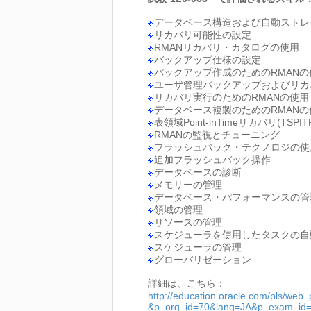
データベース構造および自動ストレ
リカバリ可能性の設定
RMANリカバリ・カタログの使用
バックアップ仕様の設定
バックアップ作成のためのRMANの
ユーザ管理バックアップおよびリカ
リカバリ実行のためのRMANの使用
データベース複製のためのRMANの
表領域Point-inTimeリカバリ(TSPI
RMANの監視とチューニング
フラッシュバック・テクノロジの使
追加フラッシュバック操作
データベースの診断
メモリーの管理
データベース・パフォーマンスの管
領域の管理
リソースの管理
スケジューラを使用したタスクの自
スケジューラの管理
グローバリゼーション
詳細は、こちら：
http://education.oracle.com/pls/we
&p_org_id=70&lang=JA&p_exam_id