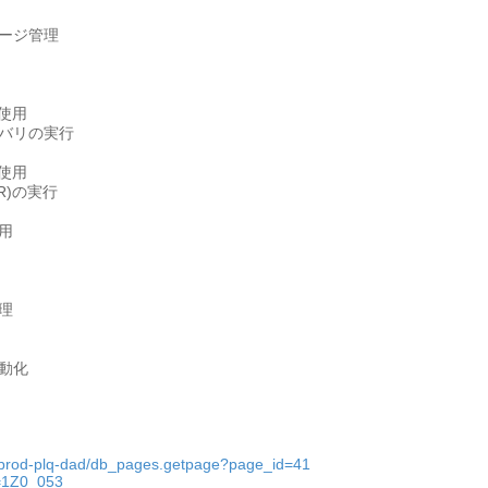
ージ管理
使用
バリの実行
使用
TR)の実行
用
理
動化
b_prod-plq-dad/db_pages.getpage?page_id=41
=1Z0_053