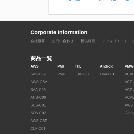
Corporate Information
会社概要
お問い合わせ
提供科目
アフィリエイト・
商品一覧
AWS
PMI
ITIL
Android
VMW
SAP-C02
PMP
EX0-001
OA0-001
VCAD
AWS-CSA
VCP-
SAA-C03
VCP-
ANS-C00
VCP5
SCS-C01
AWS
SOA-C02
Goog
AWS-CSP
CLF-C01