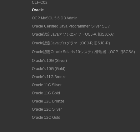
CLF-C02
Oracle
OCP MySQL 5.6 DB Admin
Oracle Certified Java Programmer, Silver SE 7
Oracle認定Javaアソシエイツ（OCJ-A, 旧SJC-A）
Oracle認定Javaプログラマ（OCJ-P, 旧SJC-P）
Oracle認定Oracle Solaris 10システム管理者（OCP, 旧SCSA）
Oracle's 10G (Sliver)
Oracle's 10G (Gold)
Oracle's 11G Bronze
Oracle 11G Silver
Oracle 11G Gold
Oracle 12C Bronze
Oracle 12C Silver
Oracle 12C Gold