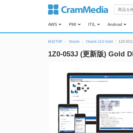
AWS
PMI
ITIL
Android
科目TOP
Oracle
Oracle 11G Gold
1Z0-05
1Z0-053J (更新版) Gold