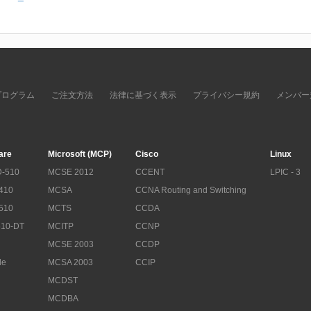
プログラム
ご注文方法
法律に基づく表示
プライバシー規約
メンバー
are
Microsoft (MCP)
Cisco
Linux
-510
MCSE 2012
CCENT
LPIC - 3
410
MCSA
CCNA Routing and Switching
510
MCTS
CCDA
10-DT
MCITP
CCNP
MCSE 2003
CCDP
le
MCSA 2003
CCIP
MCDST
MCDBA