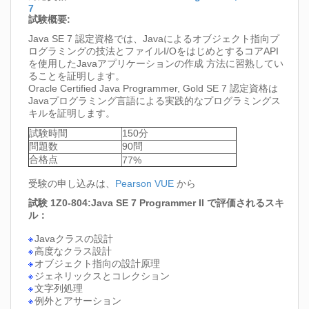
7
試験概要:
Java SE 7 認定資格では、Javaによるオブジェクト指向プ
ログラミングの技法とファイルI/OをはじめとするコアAPI
を使用したJavaアプリケーションの作成 方法に習熟してい
ることを証明します。
Oracle Certified Java Programmer, Gold SE 7 認定資格は
Javaプログラミング言語による実践的なプログラミングス
キルを証明します。
試験時間
150分
問題数
90問
合格点
77%
受験の申し込みは、
Pearson VUE
から
試験 1Z0-804:Java SE 7 Programmer II で評価されるスキ
ル：
Javaクラスの設計
高度なクラス設計
オブジェクト指向の設計原理
ジェネリックスとコレクション
文字列処理
例外とアサーション