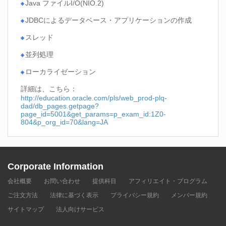
Java ファイルI/O(NIO.2)
JDBCによるデータベース・アプリケーションの作成
スレッド
並列処理
ローカライゼーション
詳細は、こちら：
http://education.oracle.com/pls/web_prod-plq-
dad/db_pages.getpage?
page_id=5001&get_params=p_exam_id:1Z0-
804&p_org_id=70&lang=JA
Corporate Information
会社概要
お問い合わせ
提供科目
アフィリエイト・プログラム
ご注文方法
法律に基づく表示
プライバシー規約
メンバー規約
サイトマップ
法人向けサービス