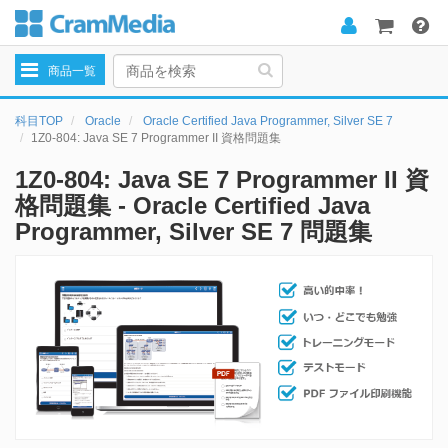
Toggle
商品一覧
navigation
科目TOP
Oracle
Oracle Certified Java Programmer, Silver SE 7
1Z0-804: Java SE 7 Programmer II 資格問題集
1Z0-804: Java SE 7 Programmer II 資
格問題集 - Oracle Certified Java
Programmer, Silver SE 7 問題集