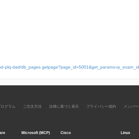
_prod-plq-dad/db_pages.getpage?page_id=5001&get_params=p_exam_
プログラム
ご注文方法
法律に基づく表示
プライバシー規約
メンバー
are
Microsoft (MCP)
Cisco
Linux