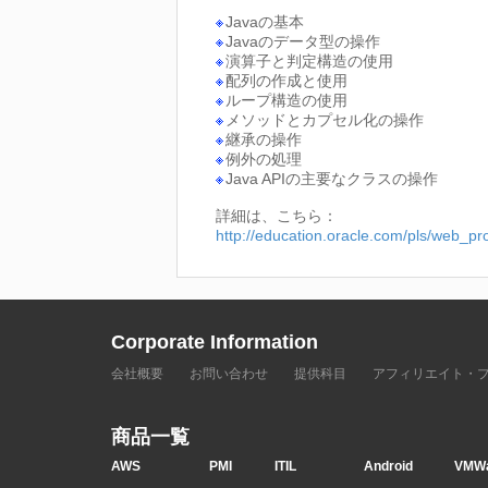
Javaの基本
Javaのデータ型の操作
演算子と判定構造の使用
配列の作成と使用
ループ構造の使用
メソッドとカプセル化の操作
継承の操作
例外の処理
Java APIの主要なクラスの操作
詳細は、こちら：
http://education.oracle.com/pls/web
Corporate Information
会社概要
お問い合わせ
提供科目
アフィリエイト・
商品一覧
AWS
PMI
ITIL
Android
VMW