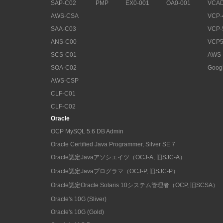
SAP-C02
PMP
EX0-001
OA0-001
VCAD
AWS-CSA
VCP-
SAA-C03
VCP-
ANS-C00
VCP5
SCS-C01
AWS
SOA-C02
Goog
AWS-CSP
CLF-C01
CLF-C02
Oracle
OCP MySQL 5.6 DB Admin
Oracle Certified Java Programmer, Silver SE 7
Oracle認定Javaアソシエイツ（OCJ-A, 旧SJC-A）
Oracle認定Javaプログラマ（OCJ-P, 旧SJC-P）
Oracle認定Oracle Solaris 10システム管理者（OCP, 旧SCSA）
Oracle's 10G (Sliver)
Oracle's 10G (Gold)