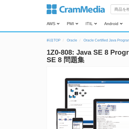
AWS
PMI
ITIL
Android
科目TOP
Oracle
Oracle Certified Java Progra
1Z0-808: Java SE 8 Prog
SE 8 問題集