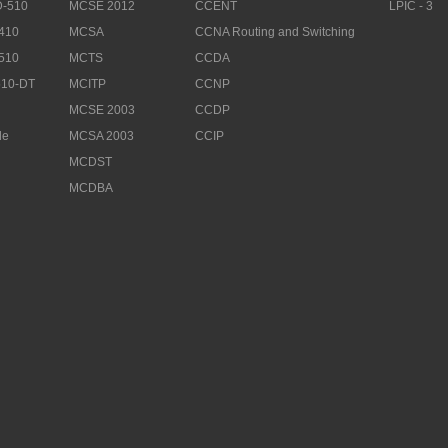
-510
MCSE 2012
CCENT
LPIC - 3
410
MCSA
CCNA Routing and Switching
510
MCTS
CCDA
10-DT
MCITP
CCNP
MCSE 2003
CCDP
le
MCSA 2003
CCIP
MCDST
MCDBA