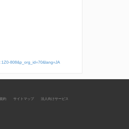
id:1Z0-808&p_org_id=70&lang=JA
規約
サイトマップ
法人向けサービス