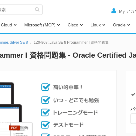
My ア
Cloud
Microsoft (MCP)
Cisco
Linux
Oracle
mmer, Silver SE 8
1Z0-808: Java SE 8 Programmer I 資格問題集
rammer I 資格問題集 - Oracle Certified Ja
パ