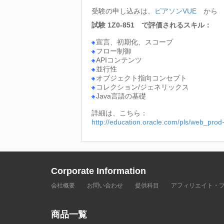
受験の申し込みは、
ピアソンVUE
から
試験 1Z0-851 で評価されるスキル：
宣言、初期化、スコープ
フロー制御
APIコンテンツ
並行性
オブジェクト指向コンセプト
コレクション/ジェネリックス
Java言語の基礎
詳細は、こちら：
http://education.oracle.com/pls/web_p
Corporate Information
会社概要
お問い合わせ
提供科目
アフィリエイト・
商品一覧