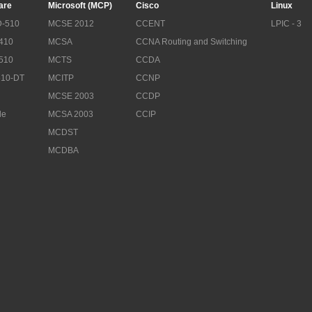
are
Microsoft (MCP)
Cisco
Linux
-510
MCSE 2012
CCENT
LPIC - 3
410
MCSA
CCNA Routing and Switching
510
MCTS
CCDA
10-DT
MCITP
CCNP
MCSE 2003
CCDP
le
MCSA 2003
CCIP
MCDST
MCDBA