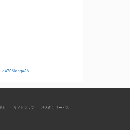
g_id=70&lang=JA
規約
サイトマップ
法人向けサービス