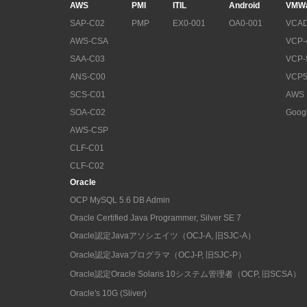
AWS
PMI
ITIL
Android
VMW
SAP-C02
PMP
EX0-001
OA0-001
VCAD
AWS-CSA
VCP-
SAA-C03
VCP-
ANS-C00
VCP5
SCS-C01
AWS
SOA-C02
Goog
AWS-CSP
CLF-C01
CLF-C02
Oracle
OCP MySQL 5.6 DB Admin
Oracle Certified Java Programmer, Silver SE 7
Oracle認定Javaアソシエイツ（OCJ-A, 旧SJC-A）
Oracle認定Javaプログラマ（OCJ-P, 旧SJC-P）
Oracle認定Oracle Solaris 10システム管理者（OCP, 旧SCSA）
Oracle's 10G (Sliver)