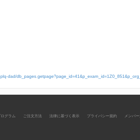
rod-plq-dad/db_pages.getpage?page_id=41&p_exam_id=1Z0_851&p_or
プログラム
ご注文方法
法律に基づく表示
プライバシー規約
メンバー