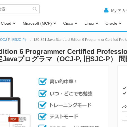
My ア
Cloud
Microsoft (MCP)
Cisco
Linux
Oracle
CJ-P, 旧SJC-P）
1Z0-851 Java Standard Edition 6 Programmer Certified 
dition 6 Programmer Certified Profess
認定Javaプログラマ（OCJ-P, 旧SJC-P） 
パ