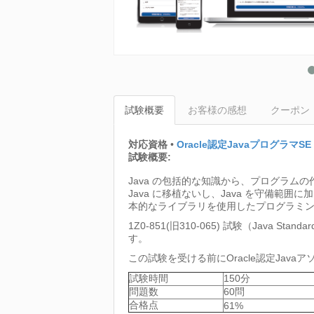
試験概要
お客様の感想
クーポン
対応資格
•
Oracle認定JavaプログラマSE 6(
試験概要:
Java の包括的な知識から、プログラ
Java に移植ないし、Java を守備範
本的なライブラリを使用したプログラミン
1Z0-851(旧310-065) 試験（Java Stand
す。
この試験を受ける前にOracle認定Jav
試験時間
150分
問題数
60問
合格点
61%