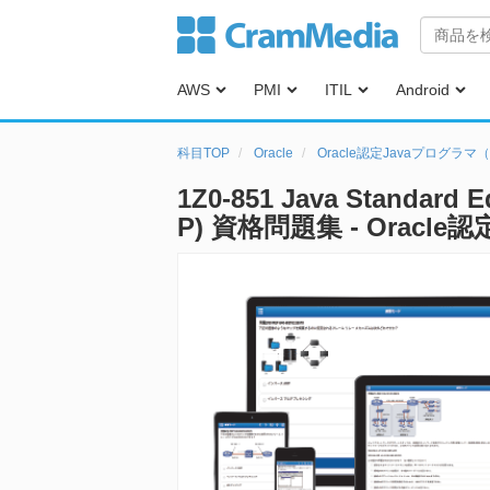
AWS
PMI
ITIL
Android
科目TOP
Oracle
Oracle認定Javaプログラマ（O
1Z0-851 Java Standard E
P) 資格問題集 - Oracle