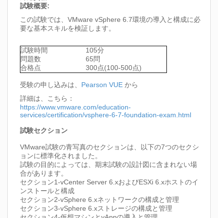
試験概要:
この試験では、VMware vSphere 6.7環境の導入と構成に必
要な基本スキルを検証します。
試験時間
105分
問題数
65問
合格点
300点(100-500点)
受験の申し込みは、
Pearson VUE
から
詳細は、こちら：
https://www.vmware.com/education-
services/certification/vsphere-6-7-foundation-exam.html
試験セクション
VMware試験の青写真のセクションは、以下の7つのセクシ
ョンに標準化されました。
試験の目的によっては、期末試験の設計図に含まれない場
合があります。
セクション1-vCenter Server 6.xおよびESXi 6.xホストのイ
ンストールと構成
セクション2-vSphere 6.xネットワークの構成と管理
セクション3-vSphere 6.xストレージの構成と管理
セクション4-仮想マシンとvAppの導入と管理