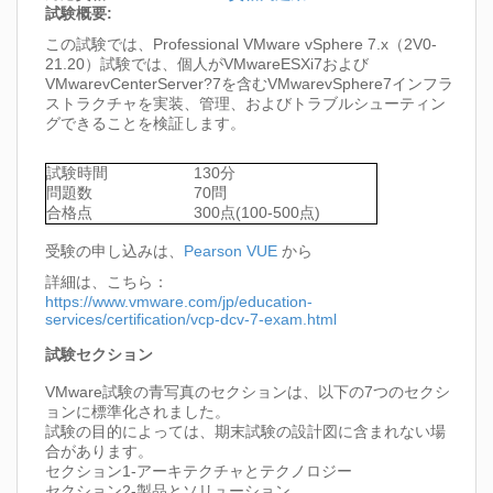
試験概要:
この試験では、Professional VMware vSphere 7.x（2V0-
21.20）試験では、個人がVMwareESXi7および
VMwarevCenterServer?7を含むVMwarevSphere7インフラ
ストラクチャを実装、管理、およびトラブルシューティン
グできることを検証します。
試験時間
130分
問題数
70問
合格点
300点(100-500点)
受験の申し込みは、
Pearson VUE
から
詳細は、こちら：
https://www.vmware.com/jp/education-
services/certification/vcp-dcv-7-exam.html
試験セクション
VMware試験の青写真のセクションは、以下の7つのセクシ
ョンに標準化されました。
試験の目的によっては、期末試験の設計図に含まれない場
合があります。
セクション1-アーキテクチャとテクノロジー
セクション2-製品とソリューション