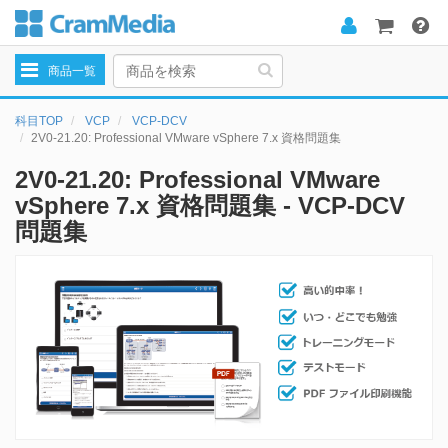
Toggle
商品一覧
navigation
科目TOP
VCP
VCP-DCV
2V0-21.20: Professional VMware vSphere 7.x 資格問題集
2V0-21.20: Professional VMware
vSphere 7.x 資格問題集 - VCP-DCV
問題集