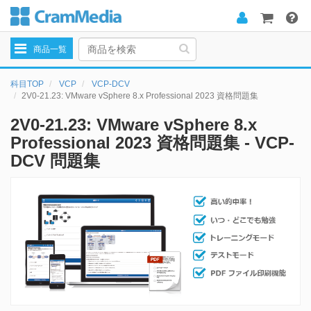
Toggle
商品一覧
navigation
科目TOP
VCP
VCP-DCV
2V0-21.23: VMware vSphere 8.x Professional 2023 資格問題集
2V0-21.23: VMware vSphere 8.x
Professional 2023 資格問題集 - VCP-
DCV 問題集