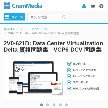
Toggle
商品一覧
navigation
科目TOP
VCP
VCP6-DCV
2V0-621D: Data Center Virtualization Delta 資格問題集
2V0-621D: Data Center Virtualization
Delta 資格問題集 - VCP6-DCV 問題集