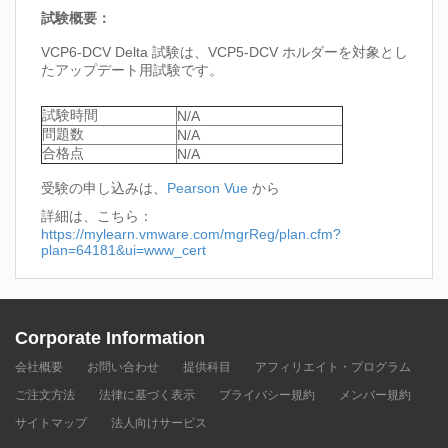
試験概要：
VCP6-DCV Delta 試験は、VCP5-DCV ホルダーを対象とし
たアップデート用試験です。
試験時間
N/A
問題数
N/A
合格点
N/A
受験の申し込みは、
Pearson Vue
から
詳細は、こちら：
https://mylearn.vmware.com/mgrReg/plan.cfm?
plan=64181&ui=www_cert
Corporate Information
会社概要
お問い合わせ
提供科目
アフィリエイト・プログラム
ご注文方法
法律に基づく表示
プライバシー規約
メンバー規約
サイトマップ
法人向けサービス