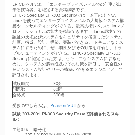
LPICレベル3は、「エンタープライズレベルでの仕事が出
来る技術者」を認定する資格試験です。
LPIC-3 Specialty LPI-303 Securityでは、以下のような、
Linuxを使ってエンタープライズレベルの大規模システム構
築やコンサルティングができる、最高技術レベルのLinuxプ
ロフェッショナルの能力を確認できます。 Linux環境での
認証の技術及びシステムセキュリティを考慮したシステム
計画、構成、設計、構築、実装ができる。 セキュアなシス
テムにするために、ぜい弱性及びその対策を評価し、トラ
ブルシューティングができる。 LPIC-3 Specialty LPI-303
Securityに認定された方は、セキュアなシステムにするた
めに、システムの脆弱性及びその対策を評価し、安全性の
高いシステム設計や サーバ構築ができるエンジニアとして
評価されます。
試験時間
90分
問題数
60問
合格点
500点
受験の申し込みは、
Pearson VUE
から
試験 303-200:LPI-303 Security Examで評価されるスキ
ル：
主題325： 暗号化