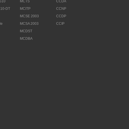
510
MCTS
CCDA
10-DT
MCITP
CCNP
MCSE 2003
CCDP
le
MCSA 2003
CCIP
MCDST
MCDBA