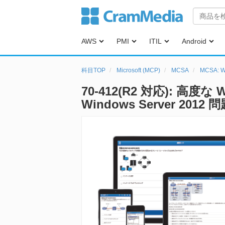
AWS
PMI
ITIL
Android
科目TOP
Microsoft (MCP)
MCSA
MCSA: W
70-412(R2 対応): 高度な
Windows Server 2012 