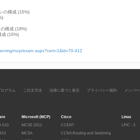
構成 (15%)
)
)
ャの構成 (18%)
 (15%)
p/learning/mcp/exam.aspx?cert=1&id=70-412
プログラム
ご注文方法
法律に基づく表示
プライバシー規約
メンバー
are
Microsoft (MCP)
Cisco
Linux
-510
MCSE 2012
CCENT
LPIC - 3
410
MCSA
CCNA Routing and Switching