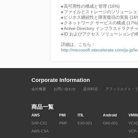
高可用性の構成と管理 (16%)
ファイルとストレージのソリューションの
ビジネス継続性と障害復旧の実装 (16%
クネットワーク サービスの構成 (17%
Active Directory インフラストラクチ
ID およびアクセス ソリューションの構成
詳細は、こちら：
http://microsoft.sitecelerate.com/ja-j
Corporate Information
会社概要
お問い合わせ
提供科目
アフィリエイト・
商品一覧
AWS
PMI
ITIL
Android
VMW
SAP-C02
PMP
EX0-001
OA0-001
VCAD
AWS-CSA
VCP-