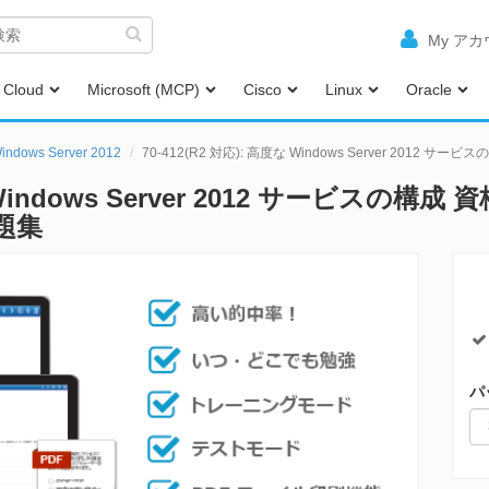
My ア
Cloud
Microsoft (MCP)
Cisco
Linux
Oracle
indows Server 2012
70-412(R2 対応): 高度な Windows Server 2012 サ
 Windows Server 2012 サービスの構成 
問題集
パ