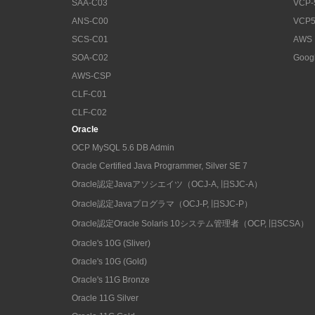
SAA-C03
VCP-
ANS-C00
VCP5
SCS-C01
AWS
SOA-C02
Goog
AWS-CSP
CLF-C01
CLF-C02
Oracle
OCP MySQL 5.6 DB Admin
Oracle Certified Java Programmer, Silver SE 7
Oracle認定Javaアソシエイツ（OCJ-A, 旧SJC-A）
Oracle認定Javaプログラマ（OCJ-P, 旧SJC-P）
Oracle認定Oracle Solaris 10システム管理者（OCP, 旧SCSA）
Oracle's 10G (Sliver)
Oracle's 10G (Gold)
Oracle's 11G Bronze
Oracle 11G Silver