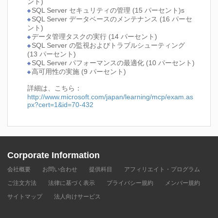
ント)
SQL Server セキュリティの管理 (15 パーセント)s
SQL Server データベースのメンテナンス (16 パーセ
ント)
データ管理タスクの実行 (14 パーセント)
SQL Server の監視およびトラブルシューティング
(13 パーセント)
SQL Server パフォーマンスの最適化 (10 パーセント)
高可用性の実施 (9 パーセント)
詳細は、こちら：
http://www.microsoft.com/japan/learning/mcp/exam.as
px?cert=1&id=70-432
Corporate Information
会社概要
お問い合わせ
提供科目
アフィリエイト・プログラム
ご注文方法
法律に基づく表示
プライバシー規約
メンバー規約
サイトマップ
法人向けサービス