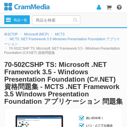
Toggle
商品一覧
navigation
科目TOP
Microsoft (MCP)
MCTS
MCTS .NET Framework 3.5 Windows Presentation Foundation アプリケ
ーション
70-502CSHP TS: Microsoft .NET Framework 3.5 - Windows Presentation
Foundation (C#.NET) 資格問題集
70-502CSHP TS: Microsoft .NET
Framework 3.5 - Windows
Presentation Foundation (C#.NET)
資格問題集 - MCTS .NET Framework
3.5 Windows Presentation
Foundation アプリケーション 問題集