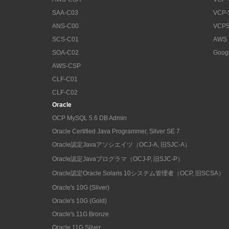
SAA-C03
VCP-
ANS-C00
VCP5
SCS-C01
AWS
SOA-C02
Goog
AWS-CSP
CLF-C01
CLF-C02
Oracle
OCP MySQL 5.6 DB Admin
Oracle Certified Java Programmer, Silver SE 7
Oracle認定Javaアソシエイツ（OCJ-A, 旧SJC-A）
Oracle認定Javaプログラマ（OCJ-P, 旧SJC-P）
Oracle認定Oracle Solaris 10システム管理者（OCP, 旧SCSA）
Oracle's 10G (Sliver)
Oracle's 10G (Gold)
Oracle's 11G Bronze
Oracle 11G Silver