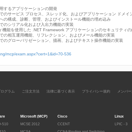
用するアプリケーションの開発
ケーションでのサービス プロセス、スレッド化、およびアプリケーション ドメイ
ケーションへの構成、診断、管理、およびインストール機能の埋め込み
ーションでのシリアル化および入出力機能の実装
キュリティ機能を使用した .NET Framework アプリケーションのセキュリティ
ケーションでの相互運用機能、リフレクション、およびメール機能の実装
ケーションでのグローバリゼーション、描画、およびテキスト操作機能の実装
rning/mcp/exam.aspx?cert=1&id=70-536
プログラム
ご注文方法
法律に基づく表示
プライバシー規約
メンバー
are
Microsoft (MCP)
Cisco
Linux
-510
MCSE 2012
CCENT
LPIC - 3
410
MCSA
CCNA Routing and Switching