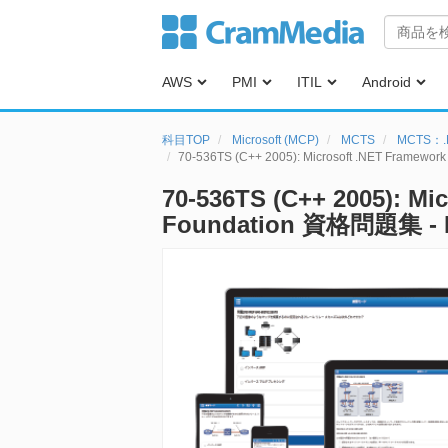
AWS
PMI
ITIL
Android
科目TOP
Microsoft (MCP)
MCTS
MCTS：.
70-536TS (C++ 2005): Microsoft .NET Framewo
70-536TS (C++ 2005): Mi
Foundation 資格問題集 