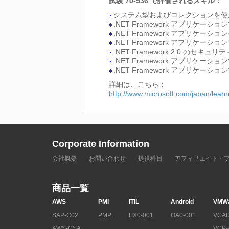
試験 70-536 で評価されるスキル：
システム型およびコレクションを使
.NET Framework アプリ
.NET Framework アプリ
.NET Framework アプリケ
.NET Framework 2.0 のセ
.NET Framework アプリ
.NET Framework アプリ
詳細は、こちら：
http://www.microsoft.com/japan/lea
Corporate Information
会社概要
お問い合わせ
提供科目
アフィリエイト・
商品一覧
AWS
PMI
ITIL
Android
VMW
SAP-C02
PMP
EX0-001
OA0-001
VCAD
AWS-CSA
VCP-