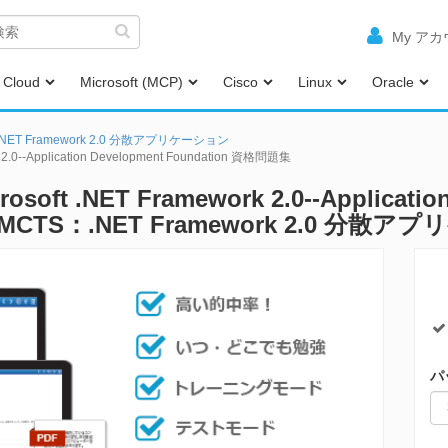
My ア
Cloud
Microsoft (MCP)
Cisco
Linux
Oracle
NET Framework 2.0 分散アプリケーション
rk 2.0--Application Development Foundation 資格問題集
crosoft .NET Framework 2.0--Applicati
- MCTS：.NET Framework 2.0 分
パ