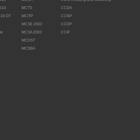
510
MCTS
CCDA
10-DT
MCITP
CCNP
MCSE 2003
CCDP
le
MCSA 2003
CCIP
MCDST
MCDBA