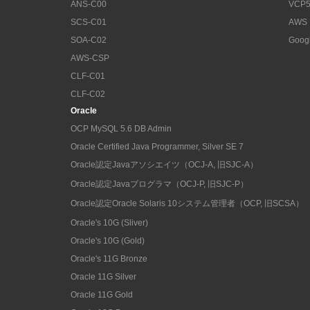
ANS-C00
VCP5
SCS-C01
AWS
SOA-C02
Goog
AWS-CSP
CLF-C01
CLF-C02
Oracle
OCP MySQL 5.6 DB Admin
Oracle Certified Java Programmer, Silver SE 7
Oracle認定Javaアソシエイツ（OCJ-A, 旧SJC-A）
Oracle認定Javaプログラマ（OCJ-P, 旧SJC-P）
Oracle認定Oracle Solaris 10システム管理者（OCP, 旧SCSA）
Oracle's 10G (Sliver)
Oracle's 10G (Gold)
Oracle's 11G Bronze
Oracle 11G Silver
Oracle 11G Gold