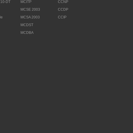
10-DT
MCITP
CCNP
MCSE 2003
CCDP
le
MCSA 2003
CCIP
MCDST
MCDBA