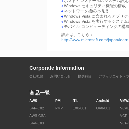
ポストインストールのシステム設定
Windows セキュリティ機能の構成
ネットワーク接続の構成
Windows Vista に含まれるアプ
Windows Vista を実行するシ
モバイル コンピューティングの構
詳細は、こちら：
http://www.microsoft.com/japan/lea
Corporate Information
会社概要
お問い合わせ
提供科目
アフィリエイト・
商品一覧
AWS
PMI
ITIL
Android
VMW
SAP-C02
PMP
EX0-001
OA0-001
VCAD
AWS-CSA
VCP-
SAA-C03
VCP-