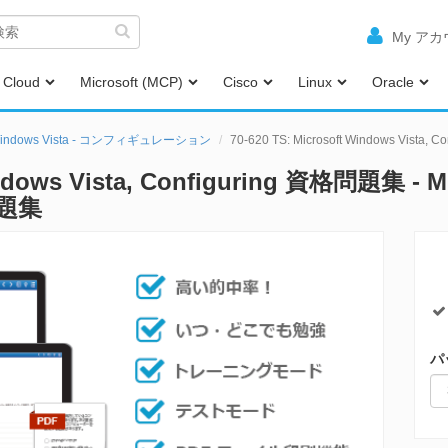
My ア
Cloud
Microsoft (MCP)
Cisco
Linux
Oracle
Windows Vista - コンフィギュレーション
70-620 TS: Microsoft Windows Vista,
indows Vista, Configuring 資格問題集 - M
題集
パ