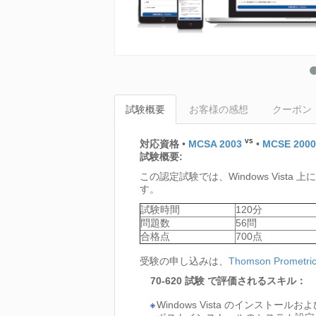
試験概要
お客様の感想
クーポン
vs
対応資格
•
MCSA 2003
•
MCSE 2000
試験概要:
この認定試験では、Windows Vi
す。
試験時間
120分
問題数
56問
合格点
700点
受験の申し込みは、
Thomson Prometri
70-620 試験 で評価されるスキル：
Windows Vista のインストー