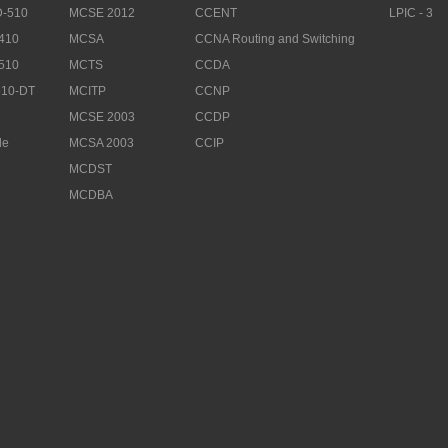
-510
MCSE 2012
CCENT
LPIC - 3
410
MCSA
CCNA Routing and Switching
510
MCTS
CCDA
10-DT
MCITP
CCNP
MCSE 2003
CCDP
le
MCSA 2003
CCIP
MCDST
MCDBA