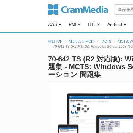
AWS
PMI
ITIL
Android
科目TOP
Microsoft (MCP)
MCTS
MCTS:
70-642 TS (R2 対応版): Windows Server 2008 Net
70-642 TS (R2 対応版): Wi
題集 - MCTS: Windo
ーション 問題集