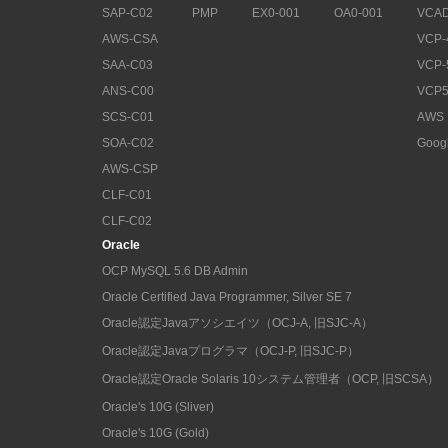
SAP-C02
PMP
EX0-001
OA0-001
VCAD
AWS-CSA
VCP-
SAA-C03
VCP-
ANS-C00
VCP5
SCS-C01
AWS
SOA-C02
Goog
AWS-CSP
CLF-C01
CLF-C02
Oracle
OCP MySQL 5.6 DB Admin
Oracle Certified Java Programmer, Silver SE 7
Oracle認定Javaアソシエイツ（OCJ-A, 旧SJC-A）
Oracle認定Javaプログラマ（OCJ-P, 旧SJC-P）
Oracle認定Oracle Solaris 10システム管理者（OCP, 旧SCSA）
Oracle's 10G (Sliver)
Oracle's 10G (Gold)