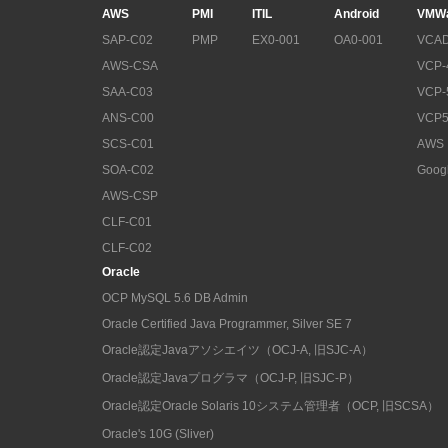
AWS
PMI
ITIL
Android
VMW
SAP-C02
PMP
EX0-001
OA0-001
VCAD
AWS-CSA
VCP-
SAA-C03
VCP-
ANS-C00
VCP5
SCS-C01
AWS
SOA-C02
Goog
AWS-CSP
CLF-C01
CLF-C02
Oracle
OCP MySQL 5.6 DB Admin
Oracle Certified Java Programmer, Silver SE 7
Oracle認定Javaアソシエイツ（OCJ-A, 旧SJC-A）
Oracle認定Javaプログラマ（OCJ-P, 旧SJC-P）
Oracle認定Oracle Solaris 10システム管理者（OCP, 旧SCSA）
Oracle's 10G (Sliver)