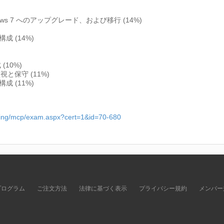
dows 7 へのアップグレード、および移行 (14%)
 (14%)
10%)
視と保守 (11%)
 (11%)
rning/mcp/exam.aspx?cert=1&id=70-680
プログラム
ご注文方法
法律に基づく表示
プライバシー規約
メンバー