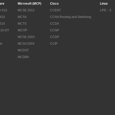
are
Microsoft (MCP)
Cisco
Linux
-510
MCSE 2012
CCENT
LPIC - 3
410
MCSA
CCNA Routing and Switching
510
MCTS
CCDA
10-DT
MCITP
CCNP
MCSE 2003
CCDP
le
MCSA 2003
CCIP
MCDST
MCDBA