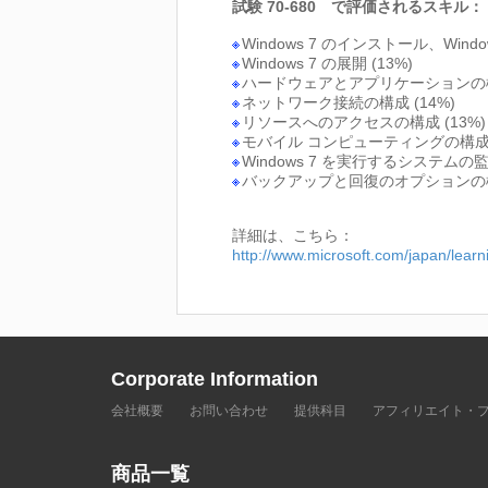
試験 70-680 で評価されるスキル：
Windows 7 のインストール、Win
Windows 7 の展開 (13%)
ハードウェアとアプリケーションの構成
ネットワーク接続の構成 (14%)
リソースへのアクセスの構成 (13%)
モバイル コンピューティングの構成 (
Windows 7 を実行するシステムの監
バックアップと回復のオプションの構成
詳細は、こちら：
http://www.microsoft.com/japan/lea
Corporate Information
会社概要
お問い合わせ
提供科目
アフィリエイト・
商品一覧