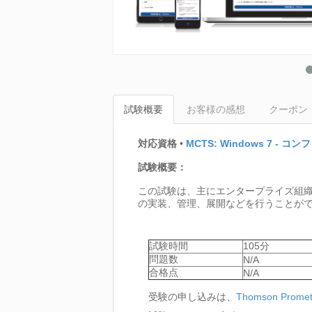
試験概要
お客様の感想
クーポン
対応資格
•
MCTS: Windows 7 - 
試験概要：
この試験は、主にエンタープライズ組織で使
の実装、管理、展開などを行うことが
試験時間
105分
問題数
N/A
合格点
N/A
受験の申し込みは、
Thomson Promet