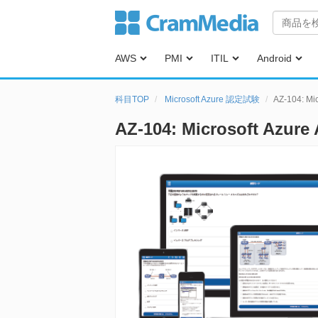
AWS
PMI
ITIL
Android
科目TOP
Microsoft Azure 認定試験
AZ-104: Mi
AZ-104: Microsoft Azu