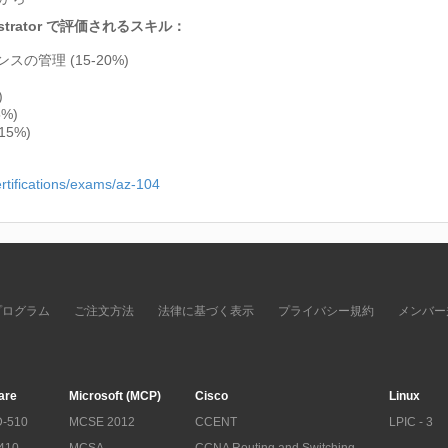
ministrator で評価されるスキル：
の管理 (15-20%)
)
%)
15%)
ertifications/exams/az-104
プログラム
ご注文方法
法律に基づく表示
プライバシー規約
メンバー
are
Microsoft (MCP)
Cisco
Linux
-510
MCSE 2012
CCENT
LPIC - 3
410
MCSA
CCNA Routing and Switching