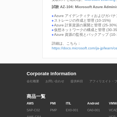
試験 AZ-104: Microsoft Azure Ad
Azure アイデンティティおよびガバナンス
ストレージの作成と管理 (10-15%)
Azure 計算資源の展開と管理 (25-30%
仮想ネットワークの構成と管理 (30-35
Azure 資源の監視とバックアップ (10-
詳細は、こちら：
https://docs.microsoft.com/ja-jp/learn/c
Corporate Information
会社概要
お問い合わせ
提供科目
アフィリエイト・
商品一覧
AWS
PMI
ITIL
Android
VMW
SAP-C02
PMP
EX0-001
OA0-001
VCAD
AWS-CSA
VCP-