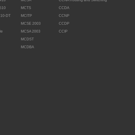
510
MCTS
CCDA
10-DT
MCITP
CCNP
MCSE 2003
CCDP
le
MCSA 2003
CCIP
MCDST
MCDBA