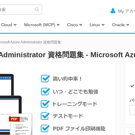
My ア
Cloud
Microsoft (MCP)
Cisco
Linux
Oracle
crosoft Azure Administrator 資格問題集
re Administrator 資格問題集 - Microsof
パ
Tr