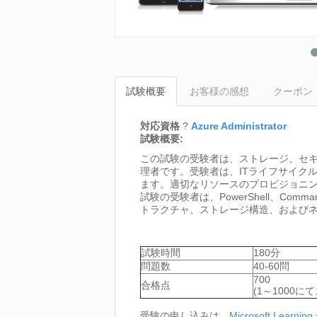
試験概要
お客様の感想
クーポン
対応資格
?
Azure Administrator
試験概要:
この試験の受験者は、ストレージ、セキュリ
理者です。受験者は、ITライフサイク
ます。適切なリソースのプロビジョニン
試験の受験者は、PowerShell、Comman
トラクチャ、ストレージ構造、および
試験時間
180分
問題数
40-60問
700
合格点
(1～1000に
受験の申し込みは、
Microsoft Learning