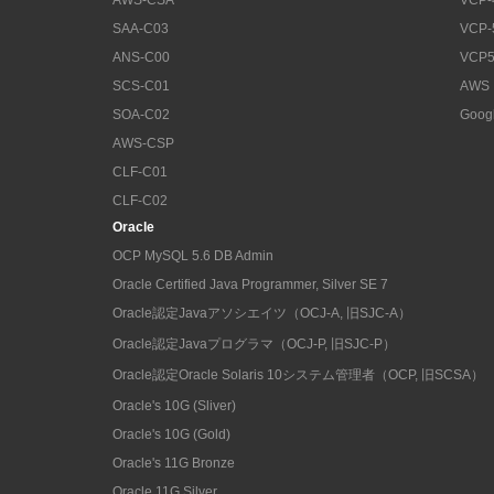
SAA-C03
VCP-
ANS-C00
VCP5
SCS-C01
AWS
SOA-C02
Goog
AWS-CSP
CLF-C01
CLF-C02
Oracle
OCP MySQL 5.6 DB Admin
Oracle Certified Java Programmer, Silver SE 7
Oracle認定Javaアソシエイツ（OCJ-A, 旧SJC-A）
Oracle認定Javaプログラマ（OCJ-P, 旧SJC-P）
Oracle認定Oracle Solaris 10システム管理者（OCP, 旧SCSA）
Oracle's 10G (Sliver)
Oracle's 10G (Gold)
Oracle's 11G Bronze
Oracle 11G Silver