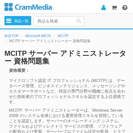
Toggle
商品一覧
navigation
科目TOP
Microsoft (MCP)
MCITP
MCITP サーバー アドミニストレーター 資格問題集
MCITP サーバー アドミニストレータ
ー 資格問題集
資格概要：
マイクロソフト認定 IT プロフェッショナル (MCITP) は、デー
タベース管理、ビジネスインテリジェンス、メッセージングや
カスタマーサポートなど、特定の専門分野や職種に焦点を合わ
せた技術者のプロフェッショナルスキルを認定する上位資格で
す。
MCITP: サーバー アドミニストレーターは、Windows Server
2008 のシステム全体における運用管理スキルを習得している
ことを認定します。サーバーのオペレーティング システム、
ファイルおよびディレクトリ サービスの管理、ソフトウェア
の配布および更新、サーバープロファイル設定や監視、トラブ