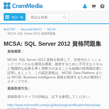
Toggle
商品一覧
navigation
科目TOP
Microsoft (MCP)
MCSA
MCSA: SQL Server 2012 資格問題集
MCSA: SQL Server 2012 資格問題集
資格概要：
MCSA: SQL Server 2012 資格を取得して、次世代のミッショ
ンクリティカルな環境を開発、維持するために不可欠なスキル
と飛躍的な結果を導く洞察力があることを組織の採用責任者に
証明しましょう。この認定資格は、MCSE: Data Platform また
は MCSE: Business Intelligence 資格を取得するための最初の
ステップです。
資格取得方法：
資格取得ステップの詳細は、以下を参照してください。
http://www.microsoft.com/ja-jp/learning/certification/mcsa/sql-
server/default.aspx