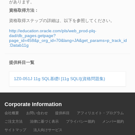
があります。
資格取得方法：
資格取得ステップの詳細は、以下を参照してください。
http://education.oracle.com/pls/web_prod-plq-
dad/db_pages.getpage?
page_id=458&p_org_id=70&lang=JA&get_params=p_track_id
:Datab11g
提供科目一覧
1Z0-051J 11g SQL基礎I [11g SQLI](資格問題集)
Corporate Information
会社概要
お問い合わせ
提供科目
アフィリエイト・プログラム
ご注文方法
法律に基づく表示
プライバシー規約
メンバー規約
サイトマップ
法人向けサービス