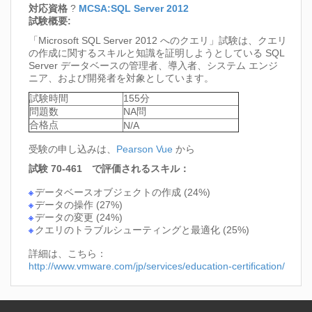
対応資格
?
MCSA:SQL Server 2012
試験概要:
「Microsoft SQL Server 2012 へのクエリ」試験は、クエリ
の作成に関するスキルと知識を証明しようとしている SQL
Server データベースの管理者、導入者、システム エンジ
ニア、および開発者を対象としています。
試験時間
155分
問題数
NA問
合格点
N/A
受験の申し込みは、
Pearson Vue
から
試験 70-461 で評価されるスキル：
データベースオブジェクトの作成 (24%)
データの操作 (27%)
データの変更 (24%)
クエリのトラブルシューティングと最適化 (25%)
詳細は、こちら：
http://www.vmware.com/jp/services/education-certification/